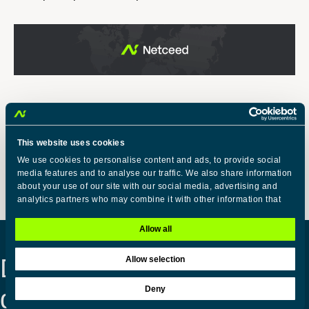
This website uses cookies
Back to overview
Share with your network
We use cookies to personalise content and ads, to provide social
media features and to analyse our traffic. We also share information
about your use of our site with our social media, advertising and
analytics partners who may combine it with other information that
you’ve provided to them or that they’ve collected from your use of
their services.
Allow all
Do you have any
Allow selection
C
Necessary
o
Deny
questions, or have we
n