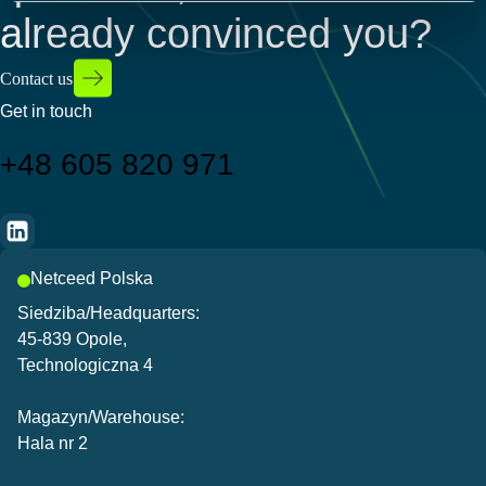
s
Preferences
already convinced you?
e
n
Statistics
Contact us
t
S
Get in touch
Marketing
e
+48 605 820 971
l
e
Show details
c
t
i
Netceed Polska
o
Siedziba/Headquarters:
n
45-839 Opole,
Technologiczna 4
Magazyn/Warehouse:
Hala nr 2