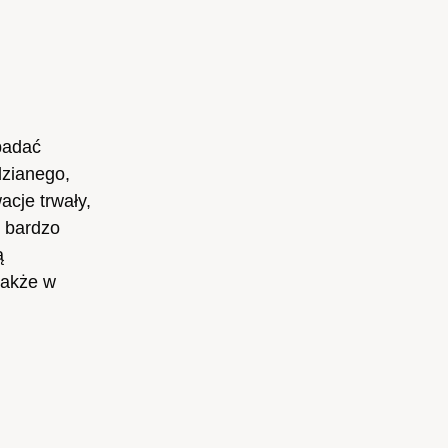
 badać
dzianego,
acje trwały,
y bardzo
ą
także w