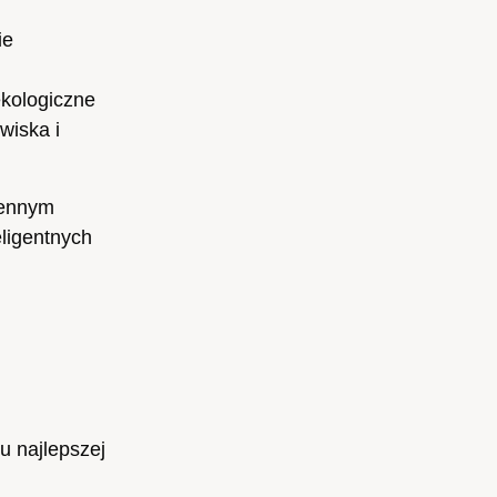
ie
ekologiczne
wiska i
iennym
ligentnych
u najlepszej