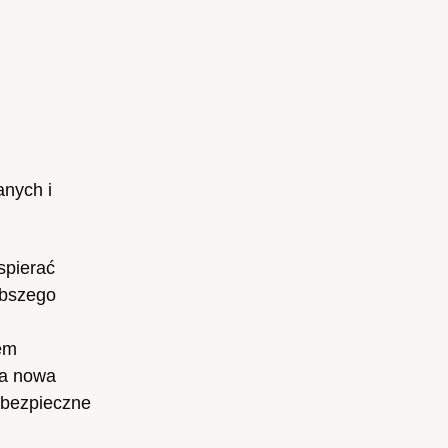
anych i
spierać
ybszego
em
Ta nowa
 bezpieczne