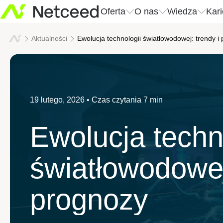
Oferta
O nas
Wiedza
Kari
Oferta
O nas
Wiedza
Kari
Aktualności
Ewolucja technologii światłowodowej: trendy i
Nasze podejście
Poznaj Netceed
Wszystkie wiadomości
Innowacj
Informacj
Usługi
19 lutego, 2026
• Czas czytania 7 min
Wydarzenia
Historie
Rozwiązania
Zrównoważony rozwój
Nasze wa
Ewolucja techn
Centrum pobierania
Budujemy połączenia
Zespół liderów
Nasze re
światłowodowej
prognozy