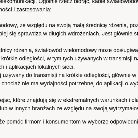
telekomunikacji. Ogólnie rzecz biorąc, kable światłowo
ności i zastosowania:
dowy, ze względu na swoją małą średnicę rdzenia, po
epiej się sprawdza w długich wdrożeniach. Jest głównie 
ednicy rdzenia, światłowód wielomodowy może obsługiwać
 krótkie odległości, w tym tych używanych w transmisji n
 i aplikacjach lokalnych sieci.
 używany do transmisji na krótkie odległości, głównie w 
 chociaż nie ma wydajności potrzebnej do aplikacji o w
jsc, które znajdują się w ekstremalnych warunkach i dl
lub w innych branżach ze względu na swoją wytrzymało
oże pomóc firmom i konsumentom w wyborze odpowiednic