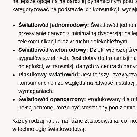
najlepsze opcje na najbardziej dynamicznym polu 
kategoryzować na podstawie ich konstrukcji, wydaj
Światłowód jednomodowy:
Światłowód jednomo
przesyłanie danych z minimalną dyspersją; najl
telekomunikacji oraz w ruchu dalekobieżnym.
Światłowód wielomodowy:
Dzięki większej śr
sygnałów świetlnych. Jest dobry do transmisji na
odległości, w transmisji danych w centrach danych
Plastikowy światłowód:
Jest tańszy i zazwyczaj
konsumenckich ze względu na łatwość instalacji,
wymaganiach.
Światłowód opancerzony:
Produkowany dla mie
pełną ochronę; może być stosowany pod ziemią 
Każdy rodzaj kabla ma różne zastosowania, co m
w technologię światłowodową.