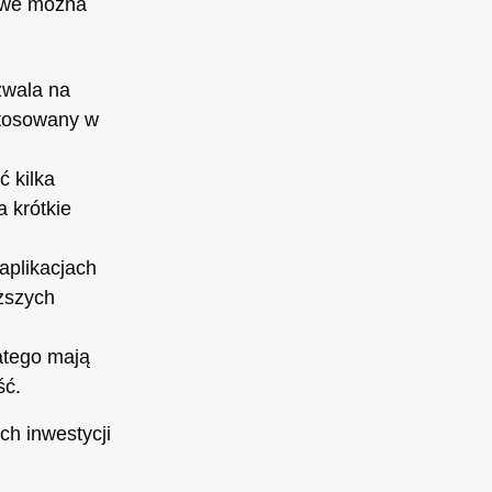
dowe można
zwala na
stosowany w
 kilka
a krótkie
aplikacjach
yższych
atego mają
ść.
h inwestycji