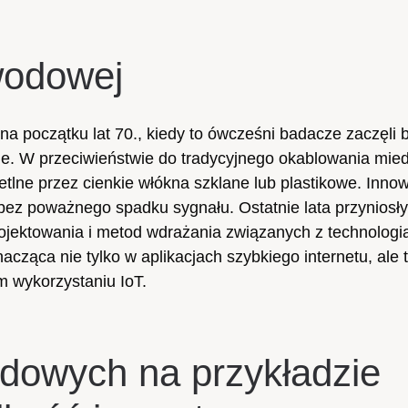
wodowej
na początku lat 70., kiedy to ówcześni badacze zaczęli
ane. W przeciwieństwie do tradycyjnego okablowania mie
etlne przez cienkie włókna szklane lub plastikowe. Innow
j bez poważnego spadku sygnału. Ostatnie lata przyniosł
rojektowania i metod wdrażania związanych z technologi
acząca nie tylko w aplikacjach szybkiego internetu, ale 
m wykorzystaniu IoT.
odowych na przykładzie