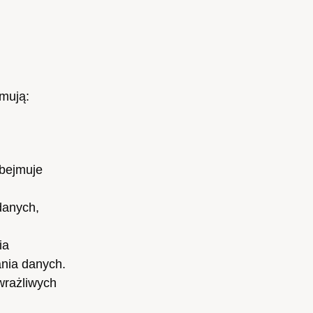
mują:
obejmuje
danych,
ia
ania danych.
wrażliwych