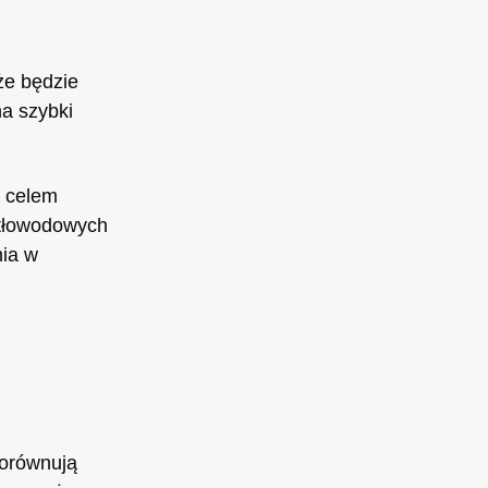
że będzie
na szybki
z celem
atłowodowych
nia w
porównują