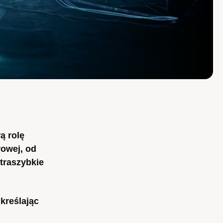
ą rolę
rowej, od
traszybkie
kreślając