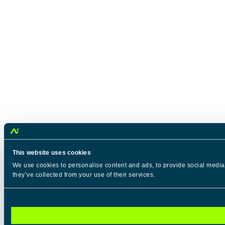
This website uses cookies
We use cookies to personalise content and ads, to provide social media f
they’ve collected from your use of their services.
C
Necessary
o
n