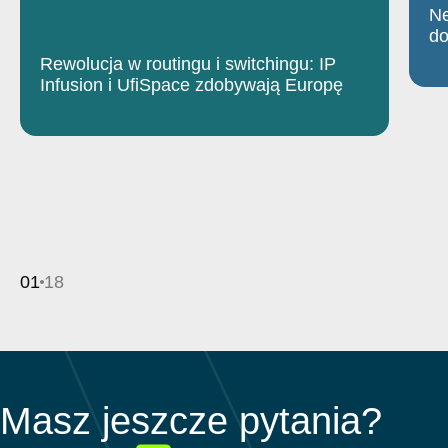
Ne
do
Rewolucja w routingu i switchingu: IP
Infusion i UfiSpace zdobywają Europę
01
18
Masz jeszcze pytania?