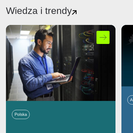
Wiedza i trendy
A
Polska