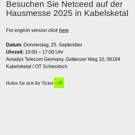
Besuchen Sie Netceed auf der
Stay connected to the lates
Featured
Contractors
Hausmesse 2025 in Kabelsketal
and innovations that keep 
and connected to what’s sh
Transportation
For english version click
here
Let’s connect!
Ju
Energy
Datum
: Donnerstag, 25. September
20
Uhrzeit:
10:00 – 17:00 Uhr
Amadys Telecom Germany, Gottenzer Weg 10, 06184
Discover our e-com
Kabelsketal / OT Schwoitsch
Visit our ecommerce platf
Ju
everything you need to bui
20
Holen Sie sich Ihr Ticket
Discover our products
Ap
20